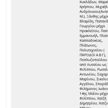
Κυκλάδων, Μαρκ
Χρήστου, Μιχαήλ
Ανδρόνικου(Ανα
Μ.), Ξάνθης μέχρι
Βλαμίδη, Παπαν
Γεωργίου μέχρι
Ηρακλείτου, Πα
Εμμανουήλ, Πλατ
Καππαδοκίας,
Πλάτωνος,
Πολυτεχνείου (
ΠΆΡΟΔΟΙ Α.Β.Γ),
Ποπλυζοπούλου
από Λυσσίου ως
Φιλίππου, Ρωσσί
Αντωνίου, Σαχαρ
Μαρίνου, Σικελι
Αγγέλου, Σπορά
Φιλήμονος Ιωάνν
14ης Μαΐου μέχρ
Φιλίππου, Χατζή
Δημητρίου, Χατζι
Μάνου,