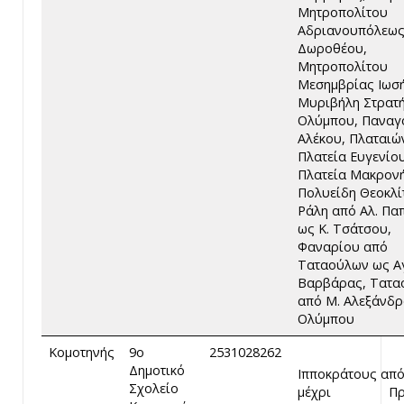
Μητροπολίτου
Αδριανουπόλεω
Δωροθέου,
Μητροπολίτου
Μεσημβρίας Ιωσ
Μυριβήλη Στρατή
Ολύμπου, Παναγ
Αλέκου, Πλαταιώ
Πλατεία Ευγενίου
Πλατεία Μακρον
Πολυείδη Θεοκλί
Ράλη από Αλ. Πα
ως Κ. Τσάτσου,
Φαναρίου από
Ταταούλων ως Α
Βαρβάρας, Τατα
από Μ. Αλεξάνδ
Ολύμπου
Κομοτηνής
9ο
2531028262
Δημοτικό
Ιπποκράτους απ
Σχολείο
μέχρι Προ