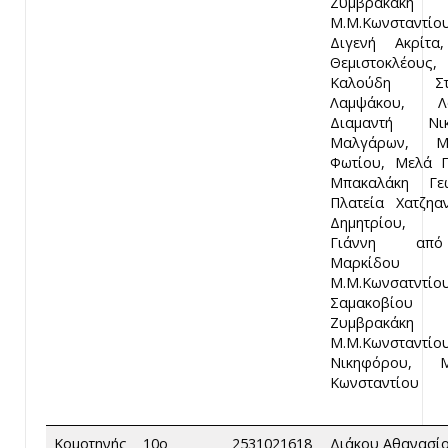
Ζυμβρακάκ
Μ.Μ.Κωνσταντίου
Διγενή Ακρίτα
Θεμιστοκλέους,
Καλούδη Στα
Λαμψάκου, Λ
Διαμαντή Νικ
Μαλγάρων, Μ
Φωτίου, Μελά 
Μπακαλάκη Γεω
Πλατεία Χατζηα
Δημητρίου, 
Γιάννη απ
Μαρκίδο
Μ.Μ.Κωνσατντίου
Σαμακοβίο
Ζυμβρακάκ
Μ.Μ.Κωνσταντίο
Νικηφόρου, 
Κωνσταντίου
Κομοτηνής
10ο
2531021618
Διάκου Αθανασίο