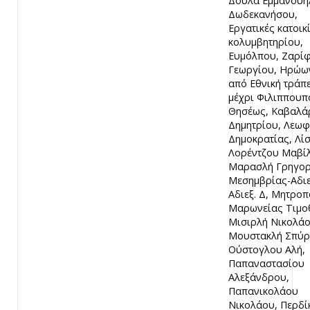
Δουλά Εμμανουή
Δωδεκανήσου,
Εργατικές κατοικ
κολυμβητηρίου,
Ευμόλπου, Ζαρί
Γεωργίου, Ηρώω
από Εθνική τράπ
μέχρι Φιλιππουπ
Θησέως, Καβαλά
Δημητρίου, Λεωφ
Δημοκρατίας, Λί
Λορέντζου Μαβίλ
Μαρασλή Γρηγορ
Μεσημβρίας-Αδιε
Αδιεξ. Δ, Μητροπ
Μαρωνείας Τιμο
Μισιρλή Νικολάο
Μουστακλή Σπύρ
Ούστογλου Αλή,
Παπαναστασίου
Αλεξάνδρου,
Παπανικολάου
Νικολάου, Περδί