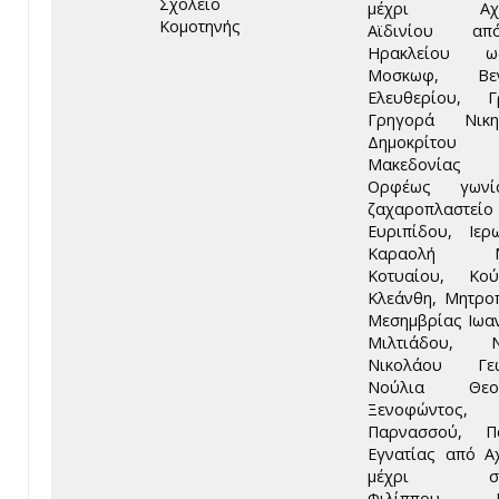
Σχολείο
μέχρι Αχιλ
Κομοτηνής
Αϊδινίου α
Ηρακλείου 
Μοσκωφ, Βεν
Ελευθερίου, Γ
Γρηγορά Νικη
Δημοκρίτο
Μακεδονία
Ορφέως γων
ζαχαροπλαστείο
Ευριπίδου, Ιερ
Καραολή Μι
Κοτυαίου, Κού
Κλεάνθη, Μητρο
Μεσημβρίας Ιωαν
Μιλτιάδου, Νί
Νικολάου Γεω
Νούλια Θεοδ
Ξενοφώντος,
Παρνασσού, Π
Εγνατίας από Α
μέχρι συμ
Φιλίππου, Π