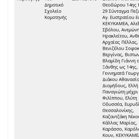
Δημοτικό
Θεοδώρου 14ης 
Σχολείο
29 Σύνταγμα Πεζ
Κομοτηνής
Αγ. Ευστρατίου 
ΚΕΚΥΚΑΜΕΑ, Αλεξ
Σβόλου, Ανεμώνη
Ηρακλείτου, Ανθ
Αρχαίας Πέλλας,
Βενιζέλου Σοφοκ
Βεργίνας, Βιστω
Βλαμίδη Γιάννη 
Ξάνθης ως 14ης,
Γεννηματά Γεωργ
Διάκου Αθανασίο
Διομήδους, Ελλή
Παναγιώτη μέχρι
Φιλίππου, Ελύτη
Οδυσσέα, Ευρυδί
Θεσσαλονίκης,
Καζαντζάκη Νίκο
Κάλλας Μαρίας,
Καράσσο, Καρόλ
Κουν, ΚΕΚΥΚΑΜΕ