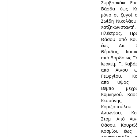
Ζυμβρακάκη Επ
Βάρδα έως Κο
μόνο οι ζυγοί α
Ζωίδη Νικολάου
Χατζηκωνσταντή,
Ηλέκτρας, Ηρο
Θάσου από Κου
έως Απ. Σο
Θέμιδος, Ιππο
από Βάρδα ως Τσ
Ιωακείμ Γ., Καβά
από Αίνου ω
Γεωργίου, Κα
από ύψος Σ
Βεμπο μεχ
Κομνηνού, Καρ
Κεσσάνης,
Κομιζοπούλου
Αντωνίου, Κο
Σταμ. Από Αί
Θάσου, Κουρτί
Κοσμίου έως 