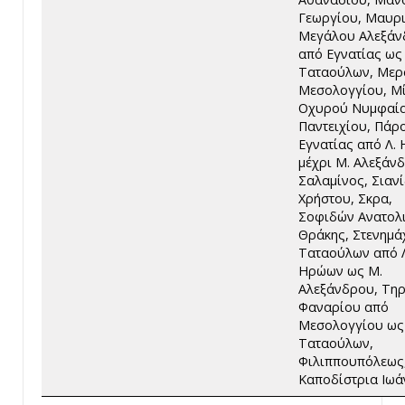
Γεωργίου, Μαυρι
Μεγάλου Αλεξάν
από Εγνατίας ως
Ταταούλων, Μερ
Μεσολογγίου, Μ
Οχυρού Νυμφαία
Παντειχίου, Πάρ
Εγνατίας από Λ.
μέχρι Μ. Αλεξάν
Σαλαμίνος, Σιαν
Χρήστου, Σκρα,
Σοφιδών Ανατολ
Θράκης, Στενημά
Ταταούλων από 
Ηρώων ως Μ.
Αλεξάνδρου, Τηρ
Φαναρίου από
Μεσολογγίου ως
Ταταούλων,
Φιλιππουπόλεως
Καποδίστρια Ιωά