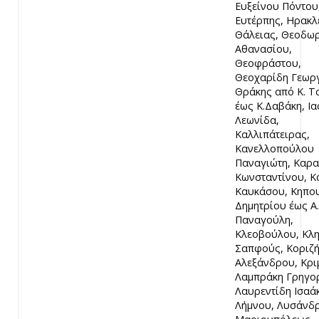
Ευξείνου Πόντου
Ευτέρπης, Ηρακλ
Θάλειας, Θεοδω
Αθανασίου,
Θεοφράστου,
Θεοχαρίδη Γεωργ
Θράκης από Κ. Τ
έως Κ.Δαβάκη, Ι
Λεωνίδα,
Καλλιπάτειρας,
Κανελλοπούλου
Παναγιώτη, Καρ
Κωνσταντίνου, Κ
Καυκάσου, Κηπο
Δημητρίου έως Α.
Παναγούλη,
Κλεοβούλου, Κλ
Σαπφούς, Κοριζ
Αλεξάνδρου, Κρι
Λαμπράκη Γρηγο
Λαυρεντίδη Ισαάκ
Λήμνου, Λυσάνδ