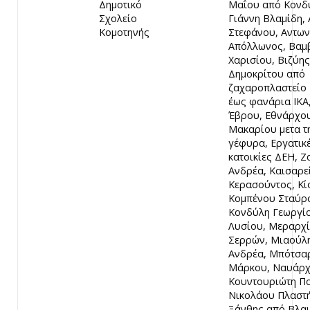
Δημοτικό
Μαΐου από Κονδ
Σχολείο
Γιάννη Βλαμίδη,
Κομοτηνής
Στεφάνου, Αντων
Απόλλωνος, Βαμ
Χαρισίου, Βιζύης
Δημοκρίτου από
ζαχαροπλαστείο 
έως φανάρια ΙΚΑ
Έβρου, Εθνάρχο
Μακαρίου μετα τ
γέφυρα, Εργατικ
κατοικίες ΔΕΗ, Ζ
Ανδρέα, Καισαρε
Κερασούντος, Κί
Κομπένου Σταύρ
Κονδύλη Γεωργί
Λυσίου, Μεραρχ
Σερρών, Μιαούλ
Ανδρέα, Μπότσα
Μάρκου, Ναυάρ
Κουντουριώτη Π
Νικολάου Πλαστ
Ξάνθης από Βλα