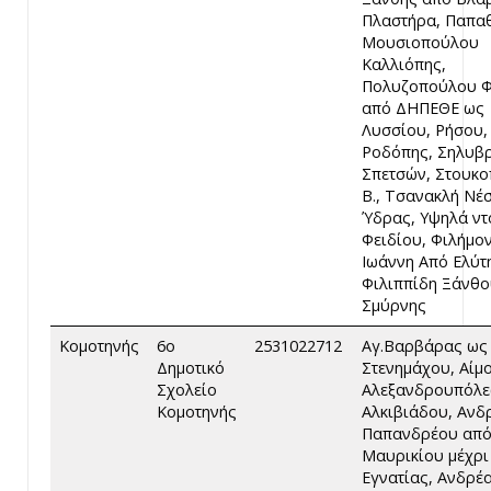
Πλαστήρα, Παπα
Μουσιοπούλου
Καλλιόπης,
Πολυζοπούλου Φ
από ΔΗΠΕΘΕ ως
Λυσσίου, Ρήσου,
Ροδόπης, Σηλυβρ
Σπετσών, Στουκ
Β., Τσανακλή Νέ
Ύδρας, Υψηλά ντ
Φειδίου, Φιλήμο
Ιωάννη Από Ελύτ
Φιλιππίδη Ξάνθου
Σμύρνης
Κομοτηνής
6ο
2531022712
Αγ.Βαρβάρας ως
Δημοτικό
Στενημάχου, Αίμ
Σχολείο
Αλεξανδρουπόλε
Κομοτηνής
Αλκιβιάδου, Ανδ
Παπανδρέου απ
Μαυρικίου μέχρι
Εγνατίας, Ανδρέ