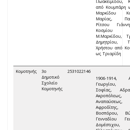
Ι.Ιωακειμίδου, 
από Κουμπάρη 
Μαρκίδου Κο
Μαρίας, Παι
Ρίτσου Γιάν
Κοσμίο
Μ.Μαρκίδου, Τ
Δημητρίου, Τ
Χρήστου από Κ
ως Τριαρίδη
Κομοτηνής
3ο
2531022146
Δημοτικό
1906-1914, 
Σχολείο
Γεωργίου, 
Κομοτηνής
Σοφίας, Αδραμ
Ακροπόλεως,
Αναπαύσεως,
Αφροδίτης, 
Βοσπόρου, Βύ
Γενναδίου Γεω
Δομέστιχου,