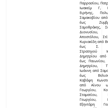
Παρρασίου, Πατ
Ιωακείμ Γ, Π
Ειρήνης, Πολυ
Σαμακοβίου απ
έως Ζυμβρα
Σαμοθράκης, Σ
Διονυσίου, 
Αποστόλου, Στ
Κυριακίδη από 
έως Σ. Βέ
Στρατηγού Ι
Δημητρίου από
έως Παιωνίου, 
Δημητρίου, Τσ
Ιωάννη από Σαμ
έως Βελισσα
Καβάφη Κωνστα
από Αίνου ω
Γεωργίου, Κο
Σταματίου, 
Γεωργίου, Π
Εξηντάρη Γεω