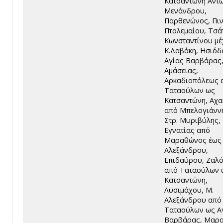
Κατσαντώνη Αντώ
Μενάνδρου,
Παρθενώνος, Πι
Πτολεμαίου, Τσά
Κωνσταντίνου μέ
Κ.Δαβάκη, Ησιόδ
Αγίας Βαρβάρας
Αμάσειας,
Αρκαδιοπόλεως 
Ταταούλων ως
Κατσαντώνη, Αχα
από Μπελογιάνν
Στρ. Μυριβύλης,
Εγνατίας από
Μαραθώνος έως
Αλεξάνδρου,
Επιδαύρου, Ζαλ
από Ταταούλων 
Κατσαντώνη,
Λυσιμάχου, Μ.
Αλεξάνδρου από
Ταταούλων ως Α
Βαρβάρας, Μαρ