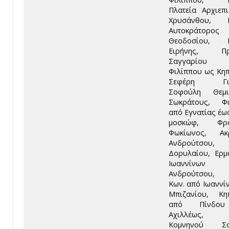
Πλατεία Αρχιεπ
Χρυσάνθου, Π
Αυτοκράτορος
Θεοδοσίου, Π
Ειρήνης, Πρ
Σαγγαρίου
Φιλίππου ως Κη
Σεφέρη Γιώ
Σοφούλη Θεμισ
Σωκράτους, Φι
από Εγνατίας έω
μοσκώφ, Φρο
Φωκίωνος, Ακρ
Ανδρούτσου,
Δορυλαίου, Ερ
Ιωαννίνων
Ανδρούτσου, 
Κων. από Ιωαννί
Μπιζανίου, Κη
από Πίνδο
Αχιλλέως, Κ
Κομνηνού Σο