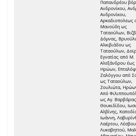
Παπανδρέου βόρ
Ανδρονίκου, Ανδ
Ανδρονίκου,
Αρκαδιοπολεως 
Μανούδη ως
Ταταούλων, Βιζβ
Δόμνας, Βρυούλ
Αλκιβιάδου ως
Ταταούλων, Δοϊρ
Εγνατίας από Μ.
Αλεξάνδρου έως 
Ηρώων, Επταλόφ
Ζαλόγγου από Σ
ως Ταταούλων,
Ζουλιώτα, Ηρώω
Από Φιλιππουπό
ως Αγ. Βαρβάρας
Θουκιδίδου, Ιωα
Αλβίνης, Καποδί
Ιωάννη, Λαβυρίν
Λαέρτου, Λέσβου
Λυκαβηττού, Μαλ
Αθανασίου, Μαν