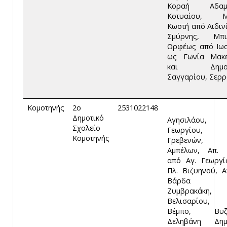
Κοραή Αδαμα
Κοτυαίου, Μ
Κωστή από Αϊδιν
Σμύρνης, Μπιζ
Ορφέως από Ιω
ως Γωνία Μακε
και Δημοκρ
Σαγγαρίου, Σερ
Κομοτηνής
2ο
2531022148
Δημοτικό
Αγησιλάου, 
Σχολείο
Γεωργίου,
Κομοτηνής
Γρεβενών, Α
Αμπέλων, Απ. 
από Αγ. Γεωργ
Πλ. Βιζυηνού, Α
Βάρδα μ
Ζυμβρακάκη,
Βελισαρίου, 
Βέμπο, Βυζα
Δεληβάνη Δημη