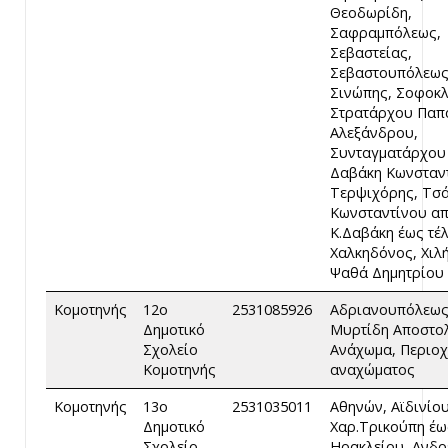
Θεοδωρίδη,
Σαφραμπόλεως,
Σεβαστείας,
Σεβαστουπόλεως
Σινώπης, Σοφοκλ
Στρατάρχου Παπ
Αλεξάνδρου,
Συνταγματάρχου
Δαβάκη Κωνσταντ
Τερψιχόρης, Τσ
Κωνσταντίνου α
Κ.Δαβάκη έως τέ
Χαλκηδόνος, Χιλή
Ψαθά Δημητρίου
Κομοτηνής
12ο
2531085926
Αδριανουπόλεως
Δημοτικό
Μυρτίδη Αποστο
Σχολείο
Ανάχωμα, Περιο
Κομοτηνής
αναχώματος
Κομοτηνής
13ο
2531035011
Αθηνών, Αϊδινίο
Δημοτικό
Χαρ.Τρικούπη έω
Σχολείο
Ηρακλείου, Ανδρ