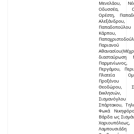
Μενελάου, Νέσ
Οδυσσέα, Ομ
Ορέστη, Παπαδ
Αλεξάνδρου,
Παπαδοπούλου
Κάρπου,
Παπαχριστοδού
Παριανού
Αθανασίου(Μέ
διασταύρωση Ν
Παρμενίωνος,
Περγάμου, Περι
Πλατεία Ομο
Προξένου Α
Θεοδώρου, Σ
Εκκλησιών,
Σισμανόγλου Ι
Σπάρτακου, Τηλ
Φωκά Νικηφόρ
Βάρδα ως Σισμά
Χαριουπόλεως,
Λαμπουσιάδ