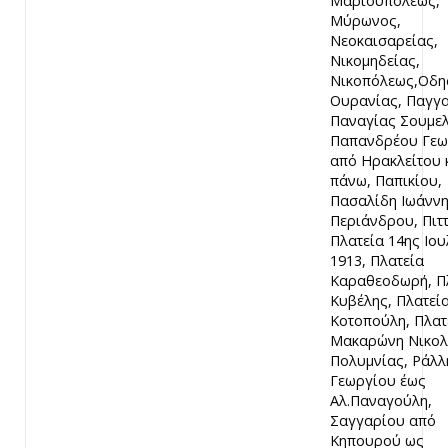
Μαριουπόλεως,
Μύρωνος,
Νεοκαισαρείας,
Νικομηδείας,
Νικοπόλεως,Οδη
Ουρανίας, Παγγα
Παναγίας Σουμελ
Παπανδρέου Γεω
από Ηρακλείτου 
πάνω, Παπικίου,
Πασαλίδη Ιωάννη
Περιάνδρου, Πιτ
Πλατεία 14ης Ιου
1913, Πλατεία
Καραθεοδωρή, Π
Κυβέλης, Πλατεία
Κοτοπούλη, Πλατ
Μακαρώνη Νικολ
Πολυμνίας, Ράλλ
Γεωργίου έως
Αλ.Παναγούλη,
Σαγγαρίου από
Κηπουρού ως