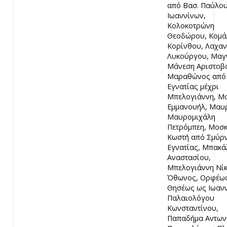
από Βασ. Παύλο
Ιωαννίνων,
Κολοκοτρώνη
Θεοδώρου, Κομά
Κορίνθου, Λαχαν
Λυκούργου, Μαγ
Μάνεση Αριστοβ
Μαραθώνος από
Εγνατίας μέχρι
Μπελογιάννη, Μ
Εμμανουήλ, Μαυρ
Μαυρομιχάλη
Πετρόμπεη, Μοσ
Κωστή από Σμύρ
Εγνατίας, Μπακ
Αναστασίου,
Μπελογιάννη Νίκ
Όθωνος, Ορφέω
Θησέως ως Ιωανν
Παλαιολόγου
Κωνσταντίνου,
Παπαδήμα Αντων