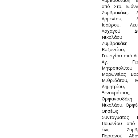
Λαμπουσιάδη Γ
από Στρ. Ιωάν
Ζυμβρακάκη, Λ
Αρμενίου, Λ
Ισαύρου, Λευκ
Λοχαγού Δια
Νικολάου
Ζυμβρακάκ
Βυζαντίου, 
Γεωργίου από Α
Αγ. Γεωργ
Μητροπολίτου
Μαρωνείας Βασ
Μιθριδάτου, Μ
Δημητρίου, 
Ξενοκράτους,
Ορφανουδάκη
Νικολάου, Ορφ
Θησέως
Συνταγματος Κ
Παιωνίου από
έως Ζυμβρα
Παριανού Αθαν