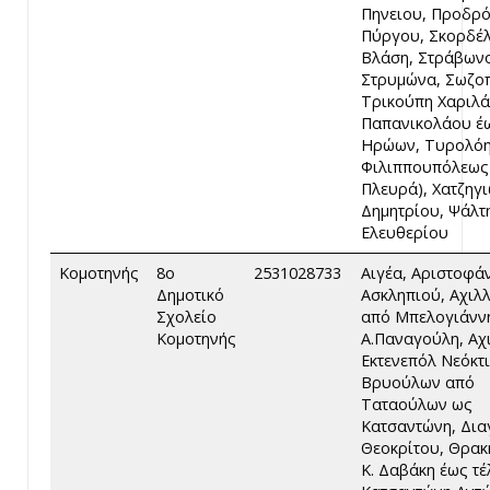
Πηνειου, Προδρό
Πύργου, Σκορδέ
Βλάση, Στράβων
Στρυμώνα, Σωζο
Τρικούπη Χαριλ
Παπανικολάου έ
Ηρώων, Τυρολόη
Φιλιππουπόλεως
Πλευρά), Χατζηγ
Δημητρίου, Ψάλτ
Ελευθερίου
Κομοτηνής
8ο
2531028733
Αιγέα, Αριστοφά
Δημοτικό
Ασκληπιού, Αχιλ
Σχολείο
από Μπελογιάνν
Κομοτηνής
Α.Παναγούλη, Αχ
Εκτενεπόλ Νεόκτι
Βρυούλων από
Ταταούλων ως
Κατσαντώνη, Δια
Θεοκρίτου, Θρακ
Κ. Δαβάκη έως τέ