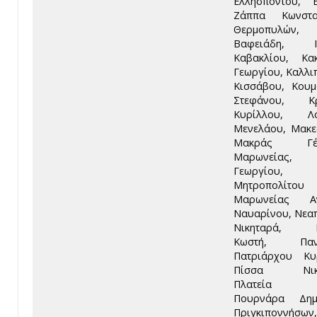
Ελλησπόντου, 
Ζάππα Κωνσταν
Θερμοπυλών, 
Βαφειάδη, Ικ
Καβακλίου, Κα
Γεωργίου, Καλλι
Κισσάβου, Κου
Στεφάνου, Κρ
Κυρίλλου, Λο
Μενελάου, Μακε
Μακράς Γέφ
Μαρωνείας,
Γεωργίου,
Μητροπολίτου
Μαρωνείας Αν
Ναυαρίνου, Νεα
Νικηταρά, Π
Κωστή, Πανό
Πατριάρχου Κυ
Πίσσα Νικο
Πλατεία Ν
Πουρνάρα Δημη
Πριγκιποννήσων,