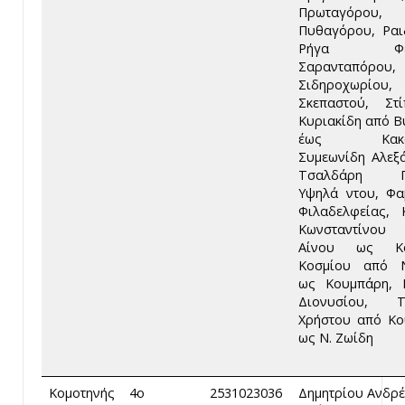
Πρωταγόρου,
Πυθαγόρου, Ραι
Ρήγα Φερα
Σαρανταπόρου,
Σιδηροχωρίου,
Σκεπαστού, Στ
Κυριακίδη από 
έως Κακου
Συμεωνίδη Αλεξ
Τσαλδάρη Πα
Υψηλά ντου, Φα
Φιλαδελφείας,
Κωνσταντίνο
Αίνου ως Κο
Κοσμίου από Ν
ως Κουμπάρη, 
Διονυσίου, Τ
Χρήστου από Κ
ως Ν. Ζωίδη
Κομοτηνής
4ο
2531023036
Δημητρίου Ανδρέ