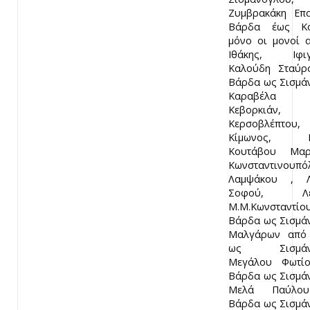
Ζυμβρακάκη Επ
Βάρδα έως Κο
μόνο οι μονοί α
Ιθάκης, Ιφιγέ
Καλούδη Σταύρ
Βάρδα ως Σισμά
Καραβέλα Ιω
Κεβορκιάν,
Κερσοβλέπτου,
Κίμωνος, Κό
Κουτάβου Μαργ
Κωνσταντινουπό
Λαμψάκου , Λ
Σοφού, Λεω
Μ.Μ.Κωνσταντί
Βάρδα ως Σισμά
Μαλγάρων από
ως Σισμάνο
Μεγάλου Φωτί
Βάρδα ως Σισμά
Μελά Παύλο
Βάρδα ως Σισμά