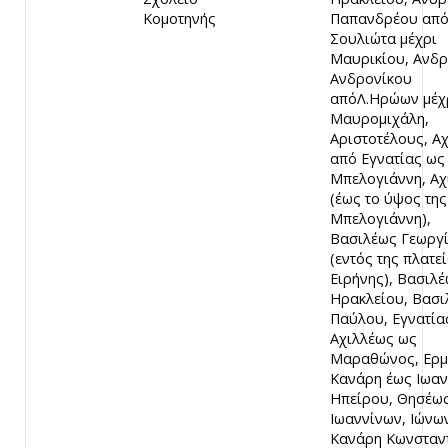
Κομοτηνής
Παπανδρέου απ
Σουλιώτα μέχρι
Μαυρικίου, Ανδρ
Ανδρονίκου
απόΛ.Ηρώων μέχ
Μαυρομιχάλη,
Αριστοτέλους, Α
από Εγνατίας ως
Μπελογιάννη, Αχ
(έως το ύψος της
Μπελογιάννη),
Βασιλέως Γεωργ
(εντός της πλατε
Ειρήνης), Βασιλ
Ηρακλείου, Βασι
Παύλου, Εγνατία
Αχιλλέως ως
Μαραθώνος, Ερμ
Κανάρη έως Ιωαν
Ηπείρου, Θησέως
Ιωαννίνων, Ιώνω
Κανάρη Κωνσταν