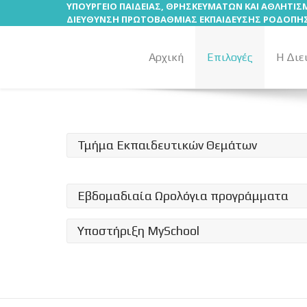
ΥΠΟΥΡΓΕΙΟ ΠΑΙΔΕΙΑΣ, ΘΡΗΣΚΕΥΜΑΤΩΝ ΚΑΙ ΑΘΛΗΤΙ
ΔΙΕΥΘΥΝΣΗ ΠΡΩΤΟΒΑΘΜΙΑΣ ΕΚΠΑΙΔΕΥΣΗΣ ΡΟΔΟΠΗ
Αρχική
Επιλογές
Η Διε
Τμήμα Εκπαιδευτικών Θεμάτων
Εβδομαδιαία Ωρολόγια προγράμματα
Υποστήριξη MySchool
ΕΩΠ 1ΘΕΣΙΟΥ
301.50 KB
07/11/2022, 08:22
ΕΩΠ 2ΘΕΣΙΟΥ
538.00 KB
07/11/2022, 08:23
Εγχειρίδιο Χρήσης του MySchool για την καταχώ
ΕΩΠ 3ΘΕΣΙΟΥ
518.00 KB
07/11/2022, 08:23
Έλεγχος απόντων/παρόντων εκπ/κών