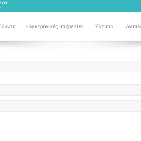
ΣΜΟΥ
Σ
ύθυνση
Ηλεκτρονικές υπηρεσίες
Έντυπα
Αναπλ
ριση των αναστολών λειτουργίας λόγω covid-19 για σχολικά τμήμα