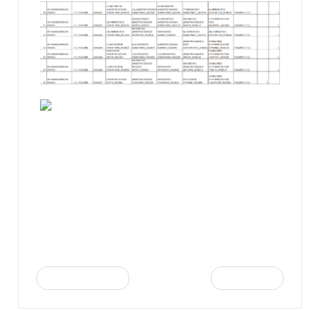
ΦΕΚ 6416 Β_700_9-11-2023 Καθορισμός
ομάδων σχολικών μονάδων Πρωτοβάθμιας και
Δευτεροβάθμιας Γενικής Εκπαίδευσης στις
οποίες ασκούν καθήκοντα μέλη Ειδικού
Εκπαιδευτικού Προσωπικού (Ε.Ε.Π.) του κλάδου
ΠΕ23-Ψυχολόγων και του κλάδου ΠΕ30-
Κοινωνικών Λειτουργών, για το σχολικό έτος
2023-2024
368.52 KB
21/11/2023, 07:12
Προηγούμενο
Επόμενο