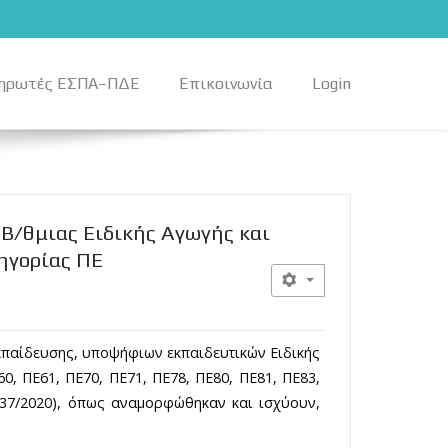
ηρωτές ΕΣΠΑ–ΠΔΕ
Επικοινωνία
Login
 Β/θμιας Ειδικής Αγωγής και
ηγορίας ΠΕ
Εκπαίδευσης, υποψήφιων εκπαιδευτικών Ειδικής
0, ΠΕ61, ΠΕ70, ΠΕ71, ΠΕ78, ΠΕ80, ΠΕ81, ΠΕ83,
 937/2020), όπως αναμορφώθηκαν και ισχύουν,